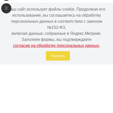
Гофрированная нержавеющая труба
Наш сайт использует файлы cookie. Продолжая его
использование, вы соглашаетесь на обработку
Печи-камины (отопительные)
персональных данных в соответствии с законом
№152-ФЗ,
включая данные, собранные в Яндекс.Метрике.
Заполняя формы, вы подтверждаете
Подложка под теплый пол (Лавсан)
согласие на обработку персональных данных
.
Радиаторы и конвекторы отопления
Принять
Каминное и печное литье чугунное
Теплые полы
Казаны и сковородки
Система защиты от протечки воды
Подогрев бассейна на дровах