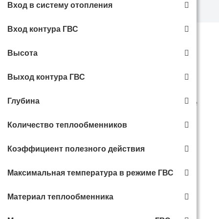
Газовые котлы
Вход в систему отопления
Вход контура ГВС
Категории
Высота
Выход контура ГВС
Глубина
Настенный газовый котел
Напольные газовые
котлы
Количество теплообменников
Коэффициент полезного действия
Максимальная температура в режиме ГВС
Дымоходы для газовых
котлов
Материал теплообменника