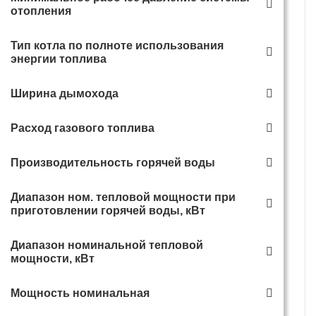
отопления
Настенный газовый котел
Настенный газовый котел
Navien Deluxe S 30K
Ferroli Vitabel F 13
Тип котла по полноте использования
двухконтурный
энергии топлива
68 600 руб.
54 000 руб.
Ширина дымохода
В корзину
В корзину
Расход газового топлива
Энергонезависимый
Производительность горячей воды
Диапазон ном. тепловой мощности при
приготовлении горячей воды, кВт
Диапазон номинальной тепловой
мощности, кВт
Настенный газовый котел
Газовый напольный котел
Мощность номинальная
Ferroli Vitabel F 24
Ferroli Torino 16 кВт
двухконтурный